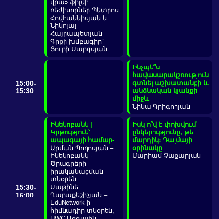
վրա» ֆիլմի
ռեժիսորներ Պետրոս
Հովհաննիսյան և
Նիկոլայ
Հայրապետյան
Գրքի խմբագիր`
Յուրի Սարգսյան
Ինչպե՞ս
հավասարակշռություն
15:00-
գտնել աշխատանքի և
15:30
անձնական կյանքի
միջև
Նինա Գրիգորյան
Ինեկոբանկ |
Իսկ ո՞վ է փոխվում՝
Կրթություն՝
ընկերությունը, թե
ապագայի համար-
մարդիկ։ Դալմայի
Արման Պողոսյան –
օրինակը
Ինեկոբանկ -
Մարիամ Չաքարյան
Ծրագրերի
իրականացման
տնօրեն
15:30-
Սաթինե
16:00
Ղարաքեշիշյան –
EduNetwork-ի
հիմնադիր տնօրեն,
UWC Ազգային