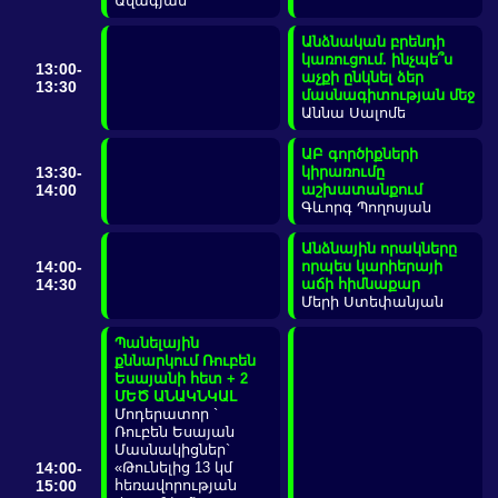
Ավագյան
Անձնական բրենդի
կառուցում. ինչպե՞ս
13:00-
աչքի ընկնել ձեր
13:30
մասնագիտության մեջ
Աննա Սալոմե
ԱԲ գործիքների
13:30-
կիրառումը
14:00
աշխատանքում
Գևորգ Պողոսյան
Անձնային որակները
14:00-
որպես կարիերայի
14:30
աճի հիմնաքար
Մերի Ստեփանյան
Պանելային
քննարկում Ռուբեն
Եսայանի հետ + 2
ՄԵԾ ԱՆԱԿՆԿԱԼ
Մոդերատոր `
Ռուբեն Եսայան
Մասնակիցներ`
14:00-
«Թունելից 13 կմ
15:00
հեռավորության