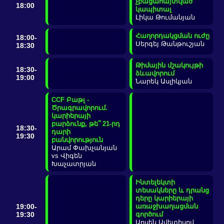
չբացահայտված
18:00
կապիտալ
Լիկա Թումանյան
Հաղորդակցման ուժը
18:00-
Սերգեյ Թանթուշյան
18:30
Թիմային մշակույթի
18:30-
ձևավորում
19:00
Նարեկ Ասլիկյան
CCF Բաթլ -
Ծրագրավորում.
կարիերայի
բարձունք, թե՞ 21-րդ
18:30-
դարի
19:30
բանվորություն
Արամ Փախչանյան
vs Վիգեն
Խաչատրյան
Ինտելեկտի
տեսակները և դրանց
դերը կարիերայի
19:00-
առաջխաղացման
19:30
գործում
Արսեն Ավետիսով