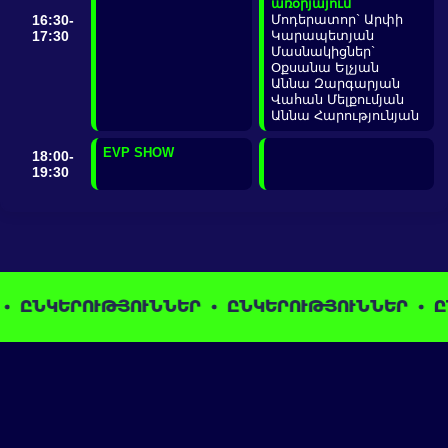
առօրյայում
16:30-
Մոդերատոր` Արփի
17:30
Կարապետյան
Մասնակիցներ`
Օքսանա Ելչյան
Աննա Զարգարյան
Վահան Մելքումյան
Աննա Հարությունյան
EVP SHOW
18:00-
19:30
ԿԵՐՈՒԹՅՈՒՆՆԵՐ
ԸՆԿԵՐՈՒԹՅՈՒՆՆԵՐ
ԸՆԿԵՐ