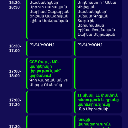
15:30-
Մասնակիցներ`
Մոդերատոր ` Աննա
16:30
Արթուր Սահակյան
Վելիցյան
Մարիամ Չաքարյան
Մասնակիցներ`
Շուշան Ավագիմյան
Սմբատ Գոգյան
Էլինա Ստեփանյան
Տաթևիկ
Աբրահամյան
Իրինա Թովմասյան
Ֆաինա Սեյրանյան
ԸՆԴՄԻՋՈՒՄ
ԸՆԴՄԻՋՈՒՄ
16:30-
17:00
CCF Բաթլ - ԱԲ.
կարիերայի
17:00-
փրկություն, թե՞
18:00
կործանում
Գոռ Վարդանյան vs
Սերգեյ ՈՒսնունց
11 սխալ, 11 փափուկ
17:00-
հմտություն և դրանց
17:30
կարևորությունը
Անի Մերուժանի
Խոսքի
վարպետություն․
17:30-