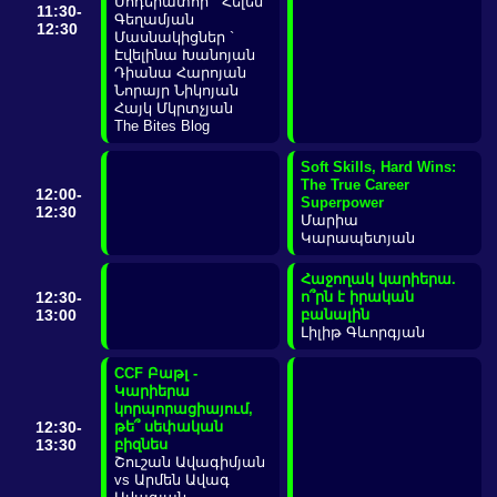
Մոդերատոր ` Հելեն
11:30-
Գեղամյան
12:30
Մասնակիցներ `
Էվելինա Խանոյան
Դիանա Հարոյան
Նորայր Նիկոյան
Հայկ Մկրտչյան
The Bites Blog
Soft Skills, Hard Wins:
The True Career
12:00-
Superpower
12:30
Մարիա
Կարապետյան
Հաջողակ կարիերա.
12:30-
ո՞րն է իրական
13:00
բանալին
Լիլիթ Գևորգյան
CCF Բաթլ -
Կարիերա
կորպորացիայում,
12:30-
թե՞ սեփական
13:30
բիզնես
Շուշան Ավագիմյան
vs Արմեն Ավագ