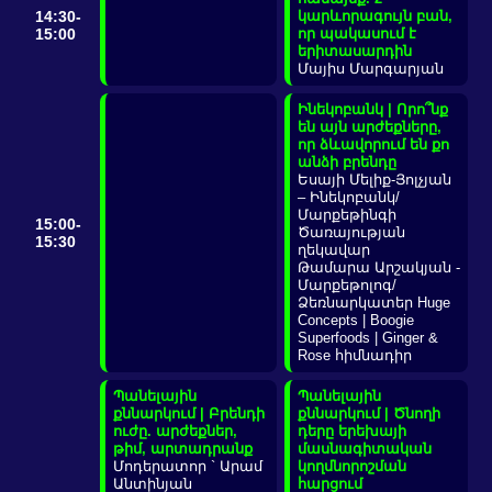
14:30-
կարևորագույն բան,
15:00
որ պակասում է
երիտասարդին
Մայիս Մարգարյան
Ինեկոբանկ | Որո՞նք
են այն արժեքները,
որ ձևավորում են քո
անձի բրենդը
Եսայի Մելիք-Յոլչյան
– Ինեկոբանկ/
Մարքեթինգի
15:00-
Ծառայության
15:30
ղեկավար
Թամարա Արշակյան -
Մարքեթոլոգ/
Ձեռնարկատեր Huge
Concepts | Boogie
Superfoods | Ginger &
Rose հիմնադիր
Պանելային
Պանելային
քննարկում | Բրենդի
քննարկում | Ծնողի
ուժը. արժեքներ,
դերը երեխայի
թիմ, արտադրանք
մասնագիտական
Մոդերատոր ` Արամ
կողմնորոշման
Անտինյան
հարցում