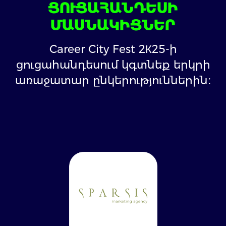
ՑՈՒՑԱՀԱՆԴԵՍԻ
ՄԱՍՆԱԿԻՑՆԵՐ
Career City Fest 2К25-ի
ցուցահանդեսում կգտնեք երկրի
առաջատար ընկերություններին։