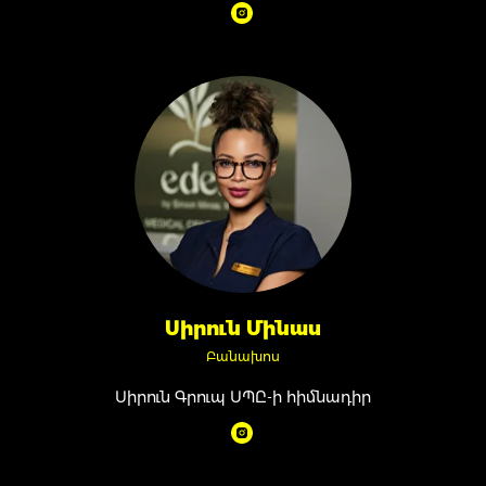
Սիրուն Մինաս
Բանախոս
Սիրուն Գրուպ ՍՊԸ-ի հիմնադիր