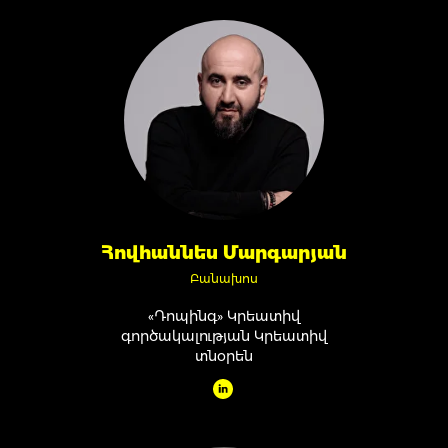
Հովհաննես Մարգարյան
Բանախոս
«Դոպինգ» Կրեատիվ
գործակալության Կրեատիվ
տնօրեն