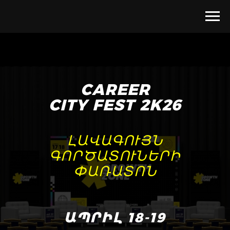
CAREER
CITY FEST 2K26
ԼԱՎԱԳՈՒՅՆ
ԳՈՐԾԱՏՈՒՆԵՐԻ
ՓԱՌԱՏՈՆ
ԱՊՐԻԼ 18-19