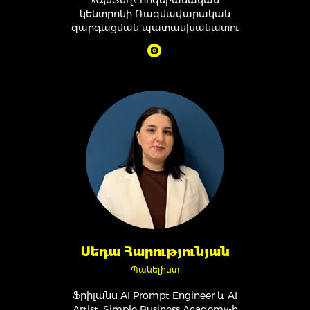
«ԱյսՏեղ» հոգեբանական
կենտրոնի Ռազմավարական
զարգացման պատասխանատու
Սեդա Հարությունյան
Պանելիստ
Ֆրիլանս AI Prompt Engineer և AI
Artist, Simple Business Academy-ի