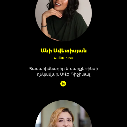
Անի Ավետիսյան
Բանախոս
Համահիմնադիր և մարքեթինգի
ղեկավար, ԱՎԵ Դիջիտալ