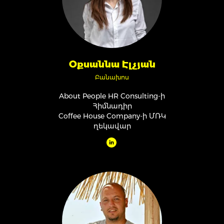
Օքսաննա Էլչյան
Բանախոս
About People HR Consulting-ի
Հիմնադիր
Coffee House Company-ի ՄՌԿ
ղեկավար