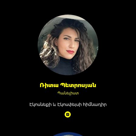
Ռիտա Պետրոսյան
Պանելիստ
Էկոսնեքի և Էկոսփեյսի հիմնադիր