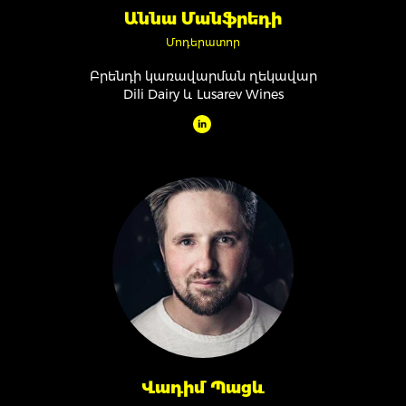
Աննա Մանֆրեդի
Մոդերատոր
Բրենդի կառավարման ղեկավար
Dili Dairy և Lusarev Wines
Վադիմ Պացև