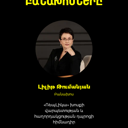
ԲԱՆԱԽՈՍՆԵՐԸ
Լիլիթ Թումանյան
Բանախոս
«ՌեպԼիկա» խոսքի
վարպետության և
հաղորդակցության դպրոցի
հիմնադիր